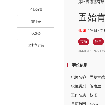
郑州肯德基有
招聘简章
固始
宣讲会
4k-6k
/
信阳
/
专
双选会
市场
销售
空中宣讲会
2026/06/12
发布于郑
职位信息
职位名称：固始肯德
职位类别：管培生
工作性质：校招
月薪范围：4k-6k