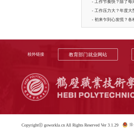
- 工作节奏快？除了
- 工作压力大？年度
- 初来乍到心发慌？
校外链接
教育部门就业网站
豫
Copyrightⓒ goworkla.cn All Rights Reserved Ver 3.1.29