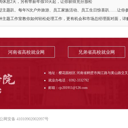
每周休息2天，另有带薪年假10天起，让你获得充分放松
大型主题趴、每年N次户外旅游、员工家族活动、员工生日惊喜趴……让你
各种主题工作室教你如何轻松处理工作，更有机会和市场总经理面对面，详
河南省高校就业网
兄弟省高校就业网
地址：樱花园校区 河南省鹤壁市闽江路与黄山路交
就业办电话：0392-3332792
邮箱：cjc201911@126.com
公网安备 41010902002097号