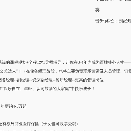
类
晋升路径：副经理
系统的课程规划+全程1对1导师辅导，让你在3-4年内成为百胜核心人物
公关达人”！（在储备经理阶段，您将主要负责现场营运及人员管理、订
备经理--副经理--资深副经理--餐厅经理--更高的管理岗位
在“欢乐自在、年轻、认同鼓励的大家庭”中快乐成长！
年薪约4-5万起
！还有额外商业医疗保险（子女也可以享受哦）