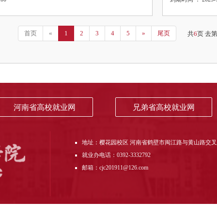
首页
«
1
2
3
4
5
»
尾页
共
6
页 去
河南省高校就业网
兄弟省高校就业网
地址：樱花园校区 河南省鹤壁市闽江路与黄山路交
就业办电话：0392-3332792
邮箱：cjc201911@126.com