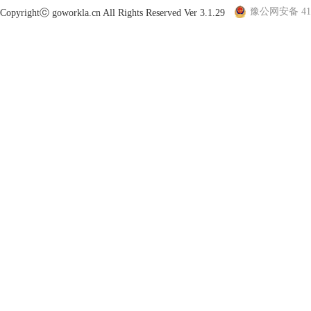
豫公网安备 410
Copyrightⓒ goworkla.cn All Rights Reserved Ver 3.1.29